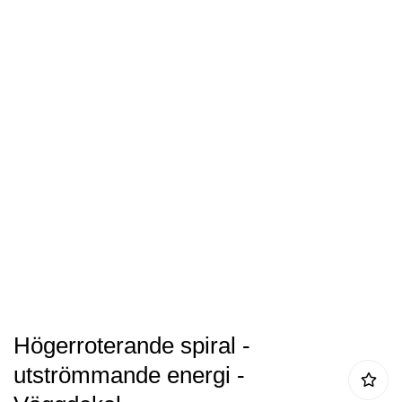
av
bildgalleriet
Hoppa
Högerroterande spiral -
till
utströmmande energi -
början
av