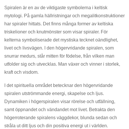
Spiralen är en av de viktigaste symbolerna i keltisk
mytologi. På gamla hällristningar och megalitkonstruktioner
har spiraler hittats. Det finns många former av keltiska
triskelioner och knutmönster som visar spiraler. För
kelterna symboliserade det mystiska tecknet oändlighet,
livet och livsvägen. I den högervridande spiralen, som
snurrar medurs, står mitten för födelse, från vilken man
utfolder sig och utvecklas. Man växer och vinner i storlek,
kraft och visdom.
I det spirituella området betecknar den högervridande
spiralen utströmmande energi, skapelse och ljus.
Dynamiken i högerspiralen visar rörelse och utfällning,
samt öppnandet och vändandet mot livet. Betrakta den
högerroterande spiralens väggdekor, blunda sedan och
stråla ut ditt ljus och din positiva energi ut i världen.