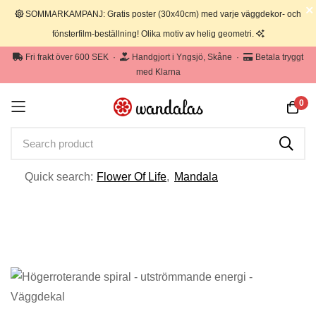
SOMMARKAMPANJ: Gratis poster (30x40cm) med varje väggdekor- och
fönsterfilm-beställning! Olika motiv av helig geometri.
Fri frakt över 600 SEK
·
Handgjort i Yngsjö, Skåne
·
Betala tryggt
med Klarna
0
Quick search:
Flower Of Life
,
Mandala
Hoppa
till
innehållet
Hoppa
till
slutet