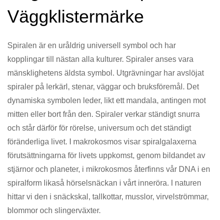
Väggklistermärke
Spiralen är en uråldrig universell symbol och har
kopplingar till nästan alla kulturer. Spiraler anses vara
mänsklighetens äldsta symbol. Utgrävningar har avslöjat
spiraler på lerkärl, stenar, väggar och bruksföremål. Det
dynamiska symbolen leder, likt ett mandala, antingen mot
mitten eller bort från den. Spiraler verkar ständigt snurra
och står därför för rörelse, universum och det ständigt
föränderliga livet. I makrokosmos visar spiralgalaxerna
förutsättningarna för livets uppkomst, genom bildandet av
stjärnor och planeter, i mikrokosmos återfinns vår DNA i en
spiralform likaså hörselsnäckan i vårt inneröra. I naturen
hittar vi den i snäckskal, tallkottar, musslor, virvelströmmar,
blommor och slingerväxter.