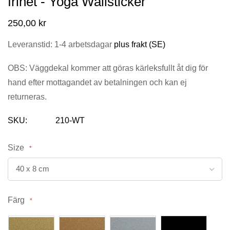
frihet - Yoga Wallsticker
bildgalleriet
250,00 kr
Leveranstid: 1-4 arbetsdagar
plus frakt (SE)
OBS: Väggdekal kommer att göras kärleksfullt åt dig för
hand efter mottagandet av betalningen och kan ej
returneras.
SKU
210-WT
Size
Färg