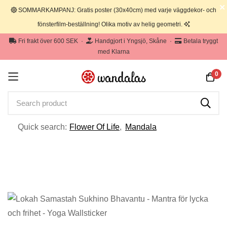
SOMMARKAMPANJ: Gratis poster (30x40cm) med varje väggdekor- och
fönsterfilm-beställning! Olika motiv av helig geometri.
Fri frakt över 600 SEK
·
Handgjort i Yngsjö, Skåne
·
Betala tryggt
med Klarna
0
Quick search:
Flower Of Life
,
Mandala
Hoppa
till
innehållet
Hoppa
till
slutet