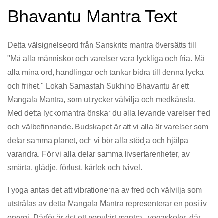
Bhavantu Mantra Text
Detta välsignelseord från Sanskrits mantra översätts till
"Må alla människor och varelser vara lyckliga och fria. Må
alla mina ord, handlingar och tankar bidra till denna lycka
och frihet." Lokah Samastah Sukhino Bhavantu är ett
Mangala Mantra, som uttrycker välvilja och medkänsla.
Med detta lyckomantra önskar du alla levande varelser fred
och välbefinnande. Budskapet är att vi alla är varelser som
delar samma planet, och vi bör alla stödja och hjälpa
varandra. För vi alla delar samma livserfarenheter, av
smärta, glädje, förlust, kärlek och tvivel.
I yoga antas det att vibrationerna av fred och välvilja som
utstrålas av detta Mangala Mantra representerar en positiv
energi. Därför är det ett populärt mantra i yogaskolor, där