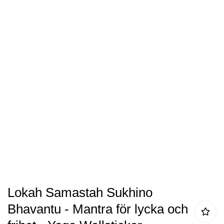
av
bildgalleriet
Hoppa
Lokah Samastah Sukhino
till
Bhavantu - Mantra för lycka och
början
av