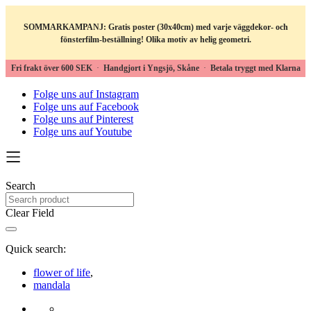
SOMMARKAMPANJ: Gratis poster (30x40cm) med varje väggdekor- och
fönsterfilm-beställning! Olika motiv av helig geometri.
Fri frakt över 600 SEK
·
Handgjort i Yngsjö, Skåne
·
Betala tryggt med Klarna
Folge uns auf Instagram
Folge uns auf Facebook
Folge uns auf Pinterest
Folge uns auf Youtube
Search
Clear Field
Quick search:
flower of life
,
mandala