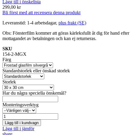
Lägg till i önskelista
299,00 kr
Bli först med att recensera denna produkt
Leveranstid: 1-4 arbetsdagar,
plus frakt (SE)
Obs: Fönsterfilm kommer att göras kärleksfullt åt dig för hand efter
mottagandet av betalningen och kan ej returneras.
SKU
154-2-MGX
Färg
Standardstorlek eller önskad storlek
Storlek
Har du några speciella önskemål?
Monteringsverktyg
Lägg till i kundvagn
Lägg till i jämför
share