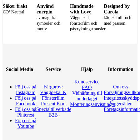
Säker frakt
Använd
Handmade
Designed by
energin
with Love
Carola
CO² Neutral
av magiska
Väggdekal,
kärleksfullt och
symboler och
fönsterfilm och
med passion
motiv
påstrykningstransfer
Social Media
Service
Hjälp
Information
Kundservice
Följ oss på
Färgprov:
Om oss
FAQ
Instagram
Väggdekal &
Försäljningsvillko
Vidhäftning till
Följ oss på
Fönsterfilm
Integritetsskyddsp
underlaget
Facebook
Present Kort
Ångerrätten
Monteringsanvisningar
Följ oss på
Specialtillverkade
Företagsinformati
Pinterest
B2B
Följ oss på
Youtube