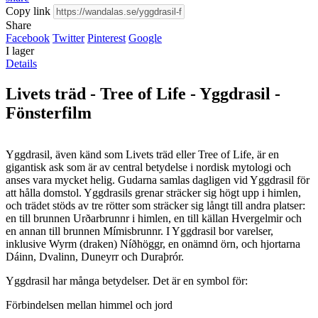
Copy link
Share
Facebook
Twitter
Pinterest
Google
I lager
Details
Livets träd - Tree of Life - Yggdrasil -
Fönsterfilm
Yggdrasil, även känd som Livets träd eller Tree of Life, är en
gigantisk ask som är av central betydelse i nordisk mytologi och
anses vara mycket helig. Gudarna samlas dagligen vid Yggdrasil för
att hålla domstol. Yggdrasils grenar sträcker sig högt upp i himlen,
och trädet stöds av tre rötter som sträcker sig långt till andra platser:
en till brunnen Urðarbrunnr i himlen, en till källan Hvergelmir och
en annan till brunnen Mímisbrunnr. I Yggdrasil bor varelser,
inklusive Wyrm (draken) Níðhöggr, en onämnd örn, och hjortarna
Dáinn, Dvalinn, Duneyrr och Duraþrór.
Yggdrasil har många betydelser. Det är en symbol för:
Förbindelsen mellan himmel och jord