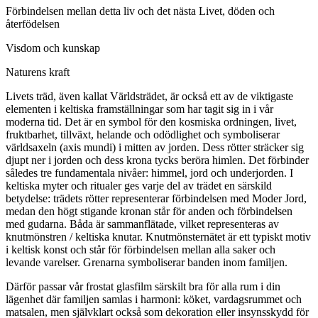
Förbindelsen mellan detta liv och det nästa Livet, döden och
återfödelsen
Visdom och kunskap
Naturens kraft
Livets träd, även kallat Världsträdet, är också ett av de viktigaste
elementen i keltiska framställningar som har tagit sig in i vår
moderna tid. Det är en symbol för den kosmiska ordningen, livet,
fruktbarhet, tillväxt, helande och odödlighet och symboliserar
världsaxeln (axis mundi) i mitten av jorden. Dess rötter sträcker sig
djupt ner i jorden och dess krona tycks beröra himlen. Det förbinder
således tre fundamentala nivåer: himmel, jord och underjorden. I
keltiska myter och ritualer ges varje del av trädet en särskild
betydelse: trädets rötter representerar förbindelsen med Moder Jord,
medan den högt stigande kronan står för anden och förbindelsen
med gudarna. Båda är sammanflätade, vilket representeras av
knutmönstren / keltiska knutar. Knutmönsternätet är ett typiskt motiv
i keltisk konst och står för förbindelsen mellan alla saker och
levande varelser. Grenarna symboliserar banden inom familjen.
Därför passar vår frostat glasfilm särskilt bra för alla rum i din
lägenhet där familjen samlas i harmoni: köket, vardagsrummet och
matsalen, men självklart också som dekoration eller insynsskydd för