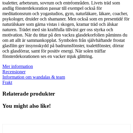
toaletter, arbetsrum, sovrum och entréområden. Livets träd som
andlig fönsterdekoration passar till exempel också för
meditationsrum och yogastudios, gym, naturläkare, läkare, coacher,
psykologer, druider och shamaner. Men också som en presentidé för
naturälskare som gärna vistas i skogen, kramar träd och älskar
naturen. Trädet med sin kraftfulla tillväxt ger oss styrka och
motivation. När du tittar på den vackra glasdekorfolien påminns du
om att allt är sammankopplat. Symbolen från självhäftande frostat
glasfilm ger insynsskydd på badrumsfönster, toalettfönster, dörrar
och glasdörrar, samt för positiv energi. När solen träffar
fönsterdekorationen ses en vacker mjuk glittring.
Mer information
Recensioner
Information om wandalas & team
Frakt
Relaterade produkter
You might also like!