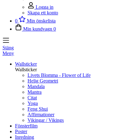
Logga in
Skapa ett konto
0
Min önskelista
Min kundvagn
0
Stäng
Meny
Wallsticker
Wallsticker
Livets Blomma - Flower of Life
Helig Geometri
Mandala
Mantra
Citat
Yoga
Feng Shui
Affirmationer
Vikingar / Vikings
Fönsterfilm
Poster
Inredning