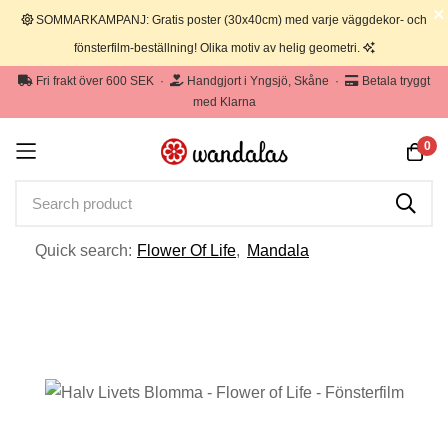
SOMMARKAMPANJ: Gratis poster (30x40cm) med varje väggdekor- och
fönsterfilm-beställning! Olika motiv av helig geometri.
Fri frakt över 600 SEK
·
Handgjort i Yngsjö, Skåne
·
Betala tryggt
med Klarna
0
Quick search:
Flower Of Life
,
Mandala
Hoppa
till
innehållet
Hoppa
till
slutet