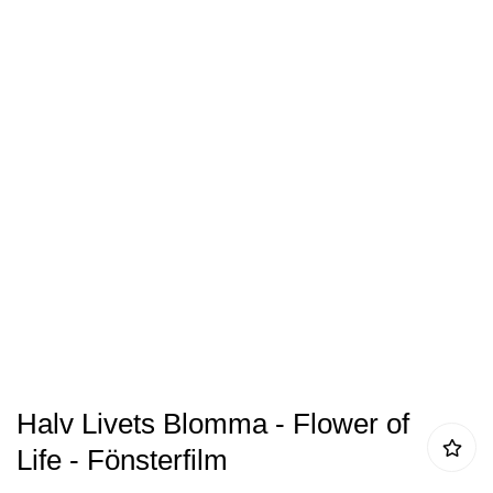
av
bildgalleriet
Hoppa
Halv Livets Blomma - Flower of
till
Life - Fönsterfilm
början
av