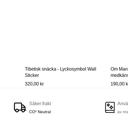
t,
Tibetisk snäcka - Lyckosymbol Wall
Om Mani
Sticker
medkänsl
320,00 kr
190,00 k
Säker frakt
Anvä
CO² Neutral
av ma