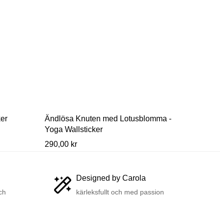
ker
Ändlösa Knuten med Lotusblomma -
Lotusbl
Yoga Wallsticker
Utveckli
290,00 kr
190,00 
Designed by Carola
ch
kärleksfullt och med passion