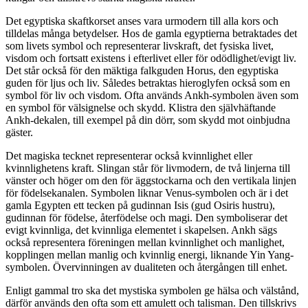
Det egyptiska skaftkorset anses vara urmodern till alla kors och
tilldelas många betydelser. Hos de gamla egyptierna betraktades det
som livets symbol och representerar livskraft, det fysiska livet,
visdom och fortsatt existens i efterlivet eller för odödlighet/evigt liv.
Det står också för den mäktiga falkguden Horus, den egyptiska
guden för ljus och liv. Således betraktas hieroglyfen också som en
symbol för liv och visdom. Ofta används Ankh-symbolen även som
en symbol för välsignelse och skydd. Klistra den självhäftande
Ankh-dekalen, till exempel på din dörr, som skydd mot oinbjudna
gäster.
Det magiska tecknet representerar också kvinnlighet eller
kvinnlighetens kraft. Slingan står för livmodern, de två linjerna till
vänster och höger om den för äggstockarna och den vertikala linjen
för födelsekanalen. Symbolen liknar Venus-symbolen och är i det
gamla Egypten ett tecken på gudinnan Isis (gud Osiris hustru),
gudinnan för födelse, återfödelse och magi. Den symboliserar det
evigt kvinnliga, det kvinnliga elementet i skapelsen. Ankh sägs
också representera föreningen mellan kvinnlighet och manlighet,
kopplingen mellan manlig och kvinnlig energi, liknande Yin Yang-
symbolen. Övervinningen av dualiteten och återgången till enhet.
Enligt gammal tro ska det mystiska symbolen ge hälsa och välstånd,
därför används den ofta som ett amulett och talisman. Den tillskrivs