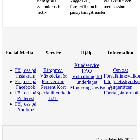
av magiska
Väggdekal,
kärleksfullt och
symboler och
fönsterfilm och
med passion
motiv
påstrykningstransfer
Social Media
Service
Hjälp
Information
Kundservice
Följ oss på
Färgprov:
Om oss
FAQ
Instagram
Väggdekal &
Försäljningsvillko
Vidhäftning till
Följ oss på
Fönsterfilm
Integritetsskyddsp
underlaget
Facebook
Present Kort
Ångerrätten
Monteringsanvisningar
Följ oss på
Specialtillverkade
Företagsinformati
Pinterest
B2B
Följ oss på
Youtube
© wandalas HB 2024