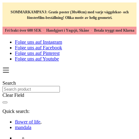
SOMMARKAMPANJ: Gratis poster (30x40cm) med varje väggdekor- och
fönsterfilm-beställning! Olika motiv av helig geometri.
Fri frakt över 600 SEK
·
Handgjort i Yngsjö, Skåne
·
Betala tryggt med Klarna
Folge uns auf Instagram
Folge uns auf Facebook
Folge uns auf Pinterest
Folge uns auf Youtube
Search
Clear Field
Quick search:
flower of life
,
mandala