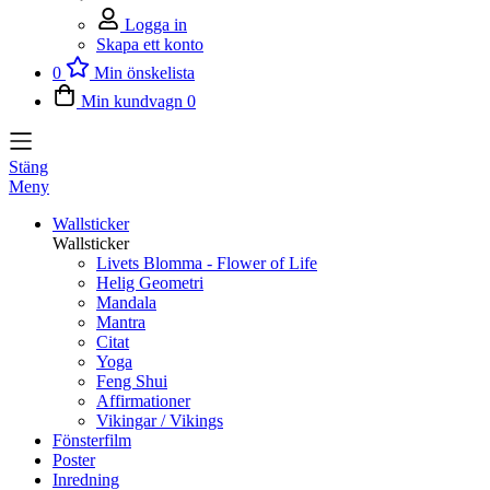
Logga in
Skapa ett konto
0
Min önskelista
Min kundvagn
0
Stäng
Meny
Wallsticker
Wallsticker
Livets Blomma - Flower of Life
Helig Geometri
Mandala
Mantra
Citat
Yoga
Feng Shui
Affirmationer
Vikingar / Vikings
Fönsterfilm
Poster
Inredning