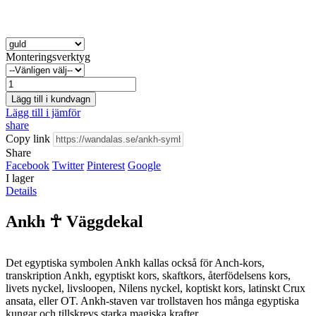
Monteringsverktyg
Lägg till i kundvagn
Lägg till i jämför
share
Copy link
Share
Facebook
Twitter
Pinterest
Google
I lager
Details
Ankh ☥ Väggdekal
Det egyptiska symbolen Ankh kallas också för Anch-kors,
transkription Ankh, egyptiskt kors, skaftkors, återfödelsens kors,
livets nyckel, livsloopen, Nilens nyckel, koptiskt kors, latinskt Crux
ansata, eller OT. Ankh-staven var trollstaven hos många egyptiska
kungar och tillskrevs starka magiska krafter.